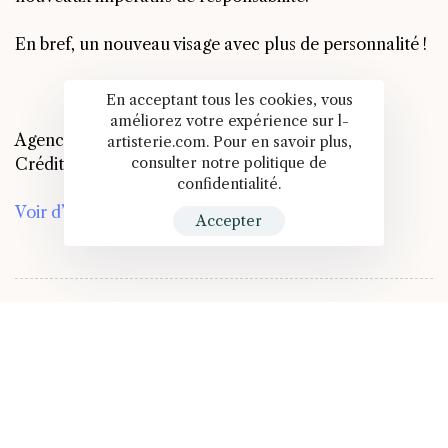
En bref, un nouveau visage avec plus de personnalité !
En acceptant tous les cookies, vous
améliorez votre expérience sur l-
Agence :
Atelier Deux-Cé
artisterie.com. Pour en savoir plus,
Crédits photo :
Groupe Éram
consulter notre politique de
confidentialité.
Voir d’autres articles du Journal >
Accepter
PREVIOUS ARTICLE
Plus de gras pour moins de poids
NEXT ARTICLE